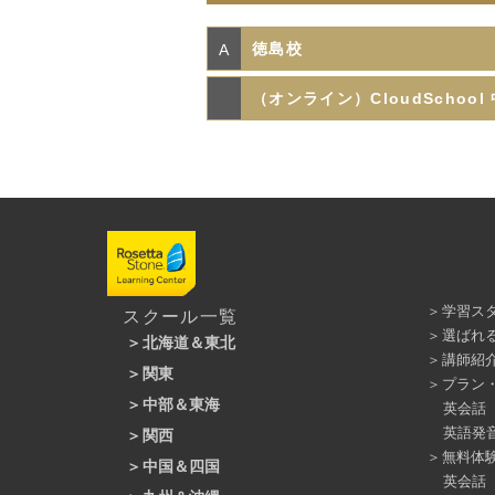
徳島校
A
（オンライン）CloudSchool
学習ス
スクール一覧
選ばれ
北海道＆東北
講師紹
関東
札幌大通校
仙台駅前校
プラン
中部＆東海
新宿本校
銀座本校
池袋本校
渋谷校
英会話
英語発
関西
静岡モディ校
金山校
名古屋駅前校
吉祥寺駅前校
大井町校
立川校
無料体
中国＆四国
梅田本校
なんば校
マーサ21校｜岐阜市
英会話
上野校
錦糸町校
横浜校
上大岡校