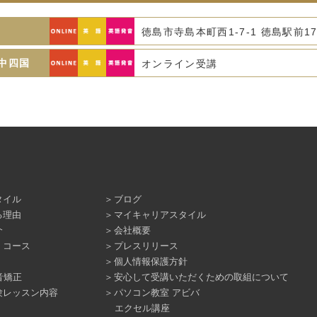
徳島市寺島本町西1-7-1 徳島駅前17
 中四国
オンライン受講
タイル
ブログ
る理由
マイキャリアスタイル
介
会社概要
・コース
プレスリリース
個人情報保護方針
音矯正
安心して受講いただくための取組について
験レッスン内容
パソコン教室 アビバ
エクセル講座