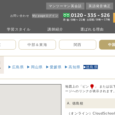
マンツーマン英会話
英語発音矯正
お問い合わせ
My pageログイン
学習
スタイル
講師
紹介
選ばれる
理由
東
中部＆東海
関西
中
択
広島県
岡山県
愛媛県
高知県
徳島県
地図上の「ピン
」 または以
ージへのリンクが表示されます
A. 徳島校
（オンライン）CloudSchoo