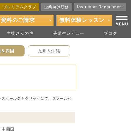
プレミアムクラブ
企業向け研修
Instructor Recruitment
資料の
ご請求
無料体験
レッスン
MENU
生徒さん
の声
受講生
レビュー
ブログ
国＆四国
九州＆沖縄
下スクール名をクリックにて、スクールペ
。
l 中四国