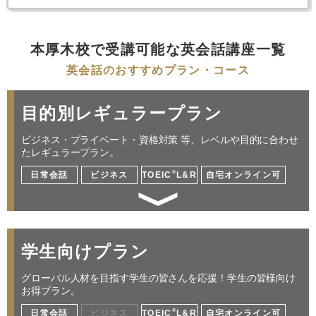
本厚木校で受講可能な英会話講座一覧
英会話のおすすめプラン・コース
目的別レギュラープラン
ビジネス・プライベート・資格対策 等、レベルや目的に合わせ
たレギュラープラン。
®
日常会話
ビジネス
TOEIC
L&R
自宅オンライン可
英語初心者から安心して学べる
学生向けプラン
仕事／海外出張／プレゼン／交渉／ミーティン
グ 他
グローバル人材を目指す学生の皆さんを応援！学生の皆様向け
お得プラン。
®
日常会話
ビジネス
TOEIC
L&R
自宅オンライン可
レッスン料金サンプル