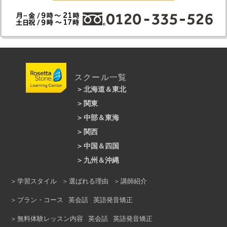
英会話講師からのメッセージ
natural and fluent when speaking than
before!
最初は、挨拶もドギマギして、うまく返せ
ないような感じでしたが、今では講師たち
と冗談を言い合うまでに成長しましたね。
スピーキングを楽しみながら習得しようと
する姿勢は、語学学習のもっとも重要な要
素「楽しむ」を体現できていて素晴らしい
ですね。宿題は欠かしませんし、予習では
イディオムを覚えてきて、レッスンでまだ
こちらが教える前に使ってみたりするとこ
スクール一覧
ろは、とても意欲を感じ、とても嬉しく思
います。これからも英会話を一緒に楽しみ
北海道＆東北
ましょう！
Alban
関東
札幌大通校
仙台駅前校
中部＆東海
新宿本校
銀座本校
池袋本校
渋谷校
関西
静岡モディ校
金山校
名古屋駅前校
吉祥寺駅前校
大井町校
立川校
中国＆四国
梅田本校
なんば校
マーサ21校｜岐阜市
上野校
錦糸町校
横浜校
上大岡校
九州＆沖縄
広島大手町校
福山校
岡山駅前校
あべのキューズモール校
京橋校
溝の口校
川崎ルフロン校
本厚木校
天神校
ロゼッタストーン小倉校
松山校
高知校
徳島校
学習スタイル
選ばれる理由
講師紹介
三ノ宮校
西宮北口校
ピオレ姫路校
浦和校
所沢校
熊谷校
大宮校
久留米校
熊本校
沖縄校
プラン・コース
英会話
英語発音矯正
京都駅前校
柏駅前校
船橋校
無料体験レッスン内容
英会話
英語発音矯正