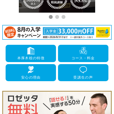
本厚木校
の特徴
コース・
料金
安心の
理由
受講生
の声