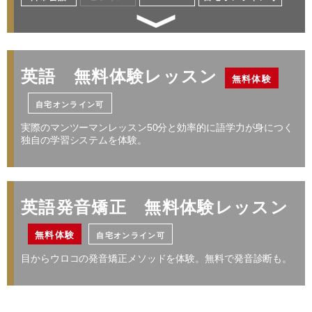
受講回数
32回
通学期間目安
4ヶ月
グローバル化する社会で活躍できる人材になる
￥256,960
高校・大学・専門学生が対象 日常英会話／留学
英語 無料体験レッスン
無料体験
／資格対策
自宅オンライン可
・レベルによって受講コースが変わります。詳しくはお問い合わせください。
・１レッスン50分。
実際のマンツーマンレッスン50分と効率的に語学力が身につく
レッスン料金サンプル
・別途、入学金33,000円（税込）および 教材費が必要となります。
独自の学習システムを体験。
・受講回数が同じでも、通い方（通学ペース）により通学期間目安、受講料は異
なります。
受講回数
32回
通学期間目安
4ヶ月
プライベートや海外旅行を充実させる
※
英語発音矯正 無料体験レッスン
￥205,568
日常英会話／旅行英会話
無料体験
自宅オンライン可
レッスン料金サンプル
目からウロコの発音矯正メソッドを体験。無料で発音診断も。
レッスン料金サンプル
受講回数
64回
通学期間目安
7ヶ月
受講回数
64回
通学期間目安
7ヶ月