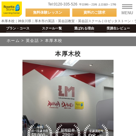
Tel:0120-335-526
平日9時～21時 土日祝9～17時
無料体験
レッスン
資料の
ご請求
MENU
本厚木校｜神奈川県｜厚木市の英語・英会話教室・英会話スクール | ロゼッタストーン・
プラン・コース
スクール
一覧
選ばれる
理由
受講生
レビュー
ホーム
>
英会話
>
本厚木校
本厚木校