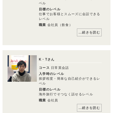
ベル
目標のレベル
受講回数
8回
通学期間目安
4ヶ月
仕事でお客様とスムーズに会話できる
レベル
￥140,800
職業
会社員（飲食）
…続きを読む
・一部利用できないスクールがございます。詳しくはお問い合わせください。
・１レッスン50分。
コメント
・別途、入学金33,000円（税込）および 教材費が必要となります。
レッスンでは、講師がノートを取ってくれ
・受講回数が同じでも、通い方（通学ペース）により通学期間目安、受講料は異
るので会話だけに集中できます。また、オ
なります。
ンライン上に復習ツールがあるので、外出
K・Tさん
先でも自分のスマートフォンでレッスンノ
ートやレッスンの録音を聞いて復習に励ん
就職・転職などに スコアを集中的に伸ばす
コース
日常英会話
でいます。レッスンを重ねる毎に上達が目
に見えてわかるので毎回のレッスンが楽し
入学時のレベル
®
資格対策（TOEIC
L&R）
く、向上心を持って学習ができます。講師
挨拶程度・簡単な自己紹介ができるレ
の方々のみならず、三ノ宮校のスタッフの
ベル
方たちもレッスンの進捗を気にかけてくれ
たり、話しかけてくれたりするので、安心
目標のレベル
レッスン料金サンプル
して通うことができています。これから
海外旅行でそつなく話せるレベル
は、学んだ英会話のスキルをもっと仕事や
日常生活で生かしていきたいと思います。
職業
会社員
受講回数
38回
通学期間目安
4ヶ月
…続きを読む
講師からのメッセージ