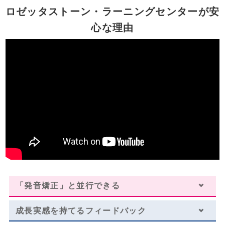
￥448,096
ロゼッタストーン・ラーニングセンターが安
※
￥411,136
心な理由
・一部利用できないスクールがございます。詳しくはお問い合わせください。
・１レッスン50分。
・一部利用できないスクールがございます。詳しくはお問い合わせください。
・別途、入学金33,000円（税込）および 教材費が必要となります。
・一部オプションや特典を併用いただけない場合がございます。詳しくはお問い
・受講回数が同じでも、通い方（通学ペース）により通学期間目安、受講料は異
合わせください。
なります。
・１レッスン50分。
※複数パックの割引が適用されております。
・別途、入学金33,000円（税込）および 教材費が必要となります。
※学生割引が適用されております。（学生証のご提示が必要になります。）
留学や海外生活に備える
海外留学／海外生活／ワーキングホリデー
レッスン料金サンプル
受講回数
96回
通学期間目安
9ヶ月
「発音矯正」と並行できる
￥601,392
成長実感を持てる
フィードバック