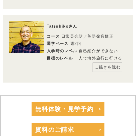
￥280,060
初めて会った時は少しシャイな感じであま
コメント
り発言していなかったのが今では自分から
高校生の時に苦手だった英語を必死に勉強
色んな話をするようになりましたね。ハイ
し、せっかく勉強したのにこのまま終わら
ペースでレッスンを受けてあっという間に
・一部利用できないスクールがございます。詳しくはお問い合わせください。
せるのはもったいないという思いで日々過
それはなくなりました。正直、ビックリす
Tatsuhikoさん
・１レッスン50分。
ごしていました。
るぐらい喋れるようになりました！怖がら
・別途、入学金33,000円（税込）および 教材費が必要となります。
元々PCレッスンを受講していたのです
ず、自ら喋ることは上達への近道と講師は
コース
日常英会話／英語発音矯正
・受講回数が同じでも、通い方（通学ペース）により通学期間目安、受講料は異
が、自分の思いをスタッフに伝えたところ
みんな口をそろいて言うと思いますが、そ
なります。
英会話のレッスンを進めていただき、体験
れを証明していると思います！もっと上を
通学ペース
週2回
レッスンを受け、受講を決めました。最初
目指して、今日の自分を超えられるように
入学時のレベル
自己紹介ができない
は自分が思っていることを英語でどう表現
頑張りましょう！
したらいいのかというもどかしさもあった
目標のレベル
一人で海外旅行に行ける
のですが、勉強していくうちに自分の思っ
ていることを徐々に表現できるようになり
…続きを読む
ました。
海外に行かなくても、本物の外国の先生の
発音を体感することができ、受講回数を重
コメント
ねる毎に自分の英語の成長を感じることが
できています。
仕事の都合上、1週間先の予定しか立てら
最終的には実際に海外に行き、色んな国籍
れないので、直前の予約・キャンセルがで
の方と友達になりたいです！
きるのは助かります。先生、スタッフの方
が親しみやすく、レッスン以外でのおしゃ
べりも楽しみの一つです。
無料体験・見学予約
マンツーマンでのこの価格も魅力です。発
講師からのメッセージ
音も一緒に学習できるので効率よく学べて
He has made good progress with his
います。
vocabulary since starting at the school. He
資料のご請求
enjoys learning and using new phrases
that he learns in class. He sounds more