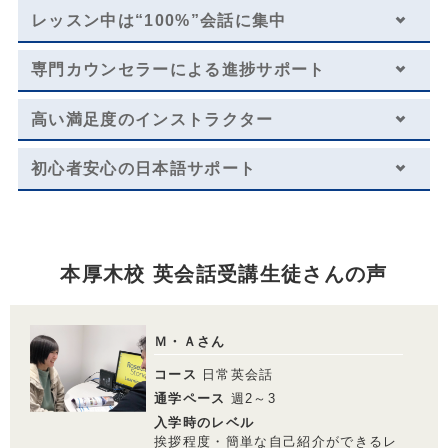
・一部利用できないスクールがございます。詳しくはお問い合わせください。
レッスン中は
“100%”会話に集中
・１レッスン50分。
・別途、入学金33,000円（税込）および 教材費が必要となります。
専門カウンセラーによる
進捗サポート
・受講回数が同じでも、通い方（通学ペース）により通学期間目安、受講料は異
なります。
※複数パックの割引が適用されております。
高い満足度のインストラクター
ショートコースから安心スタート
初心者安心の日本語サポート
日常英会話／トライアル
レッスン料金サンプル
本厚木校 英会話受講生徒さんの声
受講回数
8回
通学期間目安
2ヶ月
￥70,400
Ｍ・Ａさん
コース
日常英会話
通学ペース
週2～3
入学時のレベル
レッスン料金サンプル
挨拶程度・簡単な自己紹介ができるレ