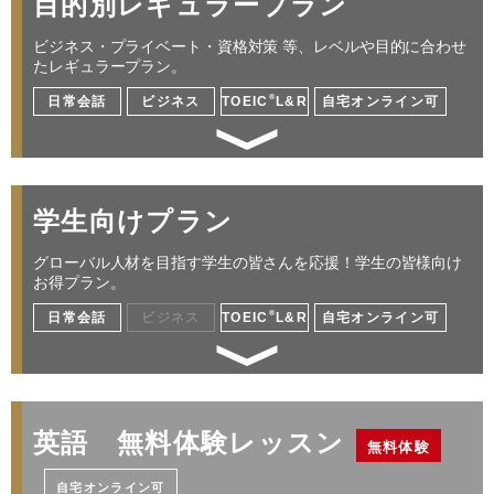
目的別レギュラープラン
ビジネス・プライベート・資格対策 等、レベルや目的に合わせ
たレギュラープラン。
®
日常会話
ビジネス
TOEIC
L&R
自宅オンライン可
英語初心者から安心して学べる
学生向けプラン
仕事／海外出張／プレゼン／交渉／ミーティン
グ 他
グローバル人材を目指す学生の皆さんを応援！学生の皆様向け
お得プラン。
®
日常会話
ビジネス
TOEIC
L&R
自宅オンライン可
レッスン料金サンプル
受講回数
32回
通学期間目安
4ヶ月
グローバル化する社会で活躍できる人材になる
￥256,960
高校・大学・専門学生が対象 日常英会話／留学
英語 無料体験レッスン
無料体験
／資格対策
自宅オンライン可
・レベルによって受講コースが変わります。詳しくはお問い合わせください。