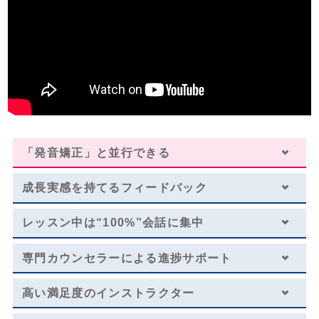
※複数パックの割引が適用されております。
・別途、入学金33,000円（税込）および 教材費が必要となります。
※学生割引が適用されております。（学生証のご提示が必要になります。）
留学や海外生活に備える
海外留学／海外生活／ワーキングホリデー
レッスン料金サンプル
受講回数
96回
通学期間目安
9ヶ月
「発音矯正」と並行できる
￥601,392
成長実感を持てる
フィードバック
・一部利用できないスクールがございます。詳しくはお問い合わせください。
レッスン中は
“100%”会話に集中
・１レッスン50分。
・別途、入学金33,000円（税込）および 教材費が必要となります。
専門カウンセラーによる
進捗サポート
・受講回数が同じでも、通い方（通学ペース）により通学期間目安、受講料は異
なります。
※複数パックの割引が適用されております。
高い満足度のインストラクター
ショートコースから安心スタート