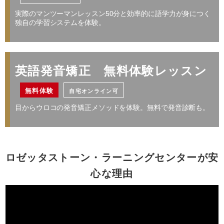
・１レッスン50分。
実際のマンツーマンレッスン50分と効率的に語学力が身につく
レッスン料金サンプル
・別途、入学金33,000円（税込）および 教材費が必要となります。
独自の学習システムを体験。
・受講回数が同じでも、通い方（通学ペース）により通学期間目安、受講料は異
なります。
受講回数
32回
通学期間目安
4ヶ月
プライベートや海外旅行を充実させる
※
英語発音矯正 無料体験レッスン
￥205,568
日常英会話／旅行英会話
無料体験
自宅オンライン可
レッスン料金サンプル
目からウロコの発音矯正メソッドを体験。無料で発音診断も。
レッスン料金サンプル
受講回数
64回
通学期間目安
7ヶ月
受講回数
64回
通学期間目安
7ヶ月
￥448,096
ロゼッタストーン・ラーニングセンターが安
※
￥411,136
心な理由
・一部利用できないスクールがございます。詳しくはお問い合わせください。
・１レッスン50分。
・一部利用できないスクールがございます。詳しくはお問い合わせください。
・別途、入学金33,000円（税込）および 教材費が必要となります。
・一部オプションや特典を併用いただけない場合がございます。詳しくはお問い
・受講回数が同じでも、通い方（通学ペース）により通学期間目安、受講料は異
合わせください。
なります。
・１レッスン50分。