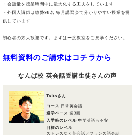
・１レッスン50分。
・会話量を授業時間中に最大化する工夫をしています
・別途、入学金33,000円（税込）および 教材費が必要となります。
・外国人講師は総勢98名 毎月講習会で分かりやすい授業を提
・受講回数が同じでも、通い方（通学ペース）により通学期間目安、受講料は異
なります。
供しています
就職・転職などに スコアを集中的に伸ばす
初心者の方大歓迎です。まずは一度教室をご見学ください。
®
資格対策（TOEIC
L&R）
無料資料のご請求はコチラから
レッスン料金サンプル
なんば校 英会話受講生徒さんの声
受講回数
38回
通学期間目安
4ヶ月
￥280,060
Taitoさん
コース
日常英会話
・一部利用できないスクールがございます。詳しくはお問い合わせください。
通学ペース
週3回
・１レッスン50分。
・別途、入学金33,000円（税込）および 教材費が必要となります。
入学時のレベル
中学英語も不安
・受講回数が同じでも、通い方（通学ペース）により通学期間目安、受講料は異
目標のレベル
なります。
ストレスなく英会話／フランス語会話