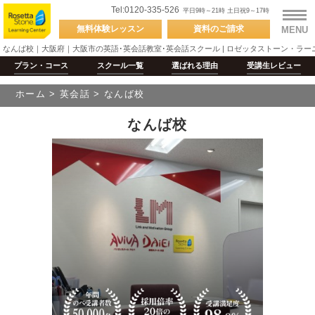
Tel:0120-335-526
平日9時～21時 土日祝9～17時
無料体験
レッスン
資料の
ご請求
MENU
なんば校｜大阪府｜大阪市の英語･英会話教室･英会話スクール | ロゼッタストーン・ラー
プラン・コース
スクール
一覧
選ばれる
理由
受講生
レビュー
ホーム
>
英会話
>
なんば校
なんば校