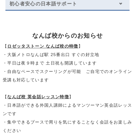
初心者安心の日本語サポート
日常英会話／トライアル
レッスン料金サンプル
なんば校からのお知らせ
受講回数
8回
通学期間目安
2ヶ月
【
ロゼッタストーン なんば校の特徴
】
・大阪メトロなんば駅 25番出口 すぐの好立地
￥70,400
・平日は夜９時まで 土日祝も開講しています
・自由なペースでスクーリングが可能 ご自宅でのオンライン
受講も対応しています
レッスン料金サンプル
【
なんば校 英会話レッスン特徴
】
受講回数
8回
通学期間目安
4ヶ月
・日本語ができる外国人講師によるマンツーマン英会話レッス
ンです
￥140,800
・集中できるブースで周りを気にすることなく会話をお楽しみ
ください
・一部利用できないスクールがございます。詳しくはお問い合わせください。