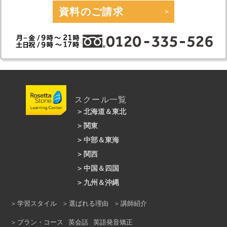
います。
資料のご請求
英会話講師からのメッセージ
入会当初は、挨拶など中学英語の最初の部
分はできており、なんとなく言われている
雰囲気は理解できるというレベルでした
が、熱心に毎週通学し、上級レベルまで上
達しましたね。いつも講師と楽しそうに話
している今の姿は、最初は想像もできなか
ったことでしょう。これからますます高み
を目指して成長されるのを楽しみにしてい
スクール一覧
ますよ！頑張りましょう！
Ingrid
北海道＆東北
関東
札幌大通校
仙台駅前校
中部＆東海
新宿本校
銀座本校
池袋本校
渋谷校
関西
静岡モディ校
金山校
名古屋駅前校
吉祥寺駅前校
大井町校
立川校
中国＆四国
梅田本校
なんば校
マーサ21校｜岐阜市
上野校
錦糸町校
横浜校
上大岡校
九州＆沖縄
広島大手町校
福山校
岡山駅前校
あべのキューズモール校
京橋校
溝の口校
川崎ルフロン校
本厚木校
天神校
ロゼッタストーン小倉校
松山校
高知校
徳島校
学習スタイル
選ばれる理由
講師紹介
三ノ宮校
西宮北口校
ピオレ姫路校
浦和校
所沢校
熊谷校
大宮校
久留米校
熊本校
沖縄校
プラン・コース
英会話
英語発音矯正
京都駅前校