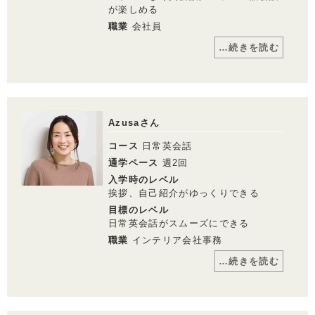
が楽しめる
職業
会社員
…続きを読む
コメント
仕事で英語が必要ではじめました。マンツ
ーマンだから分からないところはわかるま
で教えてもらえるので、英会話を続けられ
Azusaさん
る理由の一つだと思います。
キャリアナビゲーターがこれからの学習プ
コース
日常英会話
ランの相談に乗ってくれるので安心です。
仕事が忙しい時もオンラインでレッスンノ
通学ペース
週2回
ートを見返しができ、きちんと復習できて
入学時のレベル
います。
挨拶、自己紹介がゆっくりできる
目標のレベル
英会話講師からのメッセージ
日常英会話がスムーズにできる
当初は文法、単語に集中しすぎて、話す際
職業
インテリア会社事務
に文を作るのに時間がかかっていたが、フ
レーズ、パターンにより集中することで、
…続きを読む
全体的にfluency（流暢さ）がでてきまし
た。毎回、宿題・予習は必ずし、わからな
いところの質問も準備したうえでレッスン
コメント
に臨んでいますね。
いつも2レッスン連続で受けていて、せっ
マンツーマン英会話で希望の予算内での価