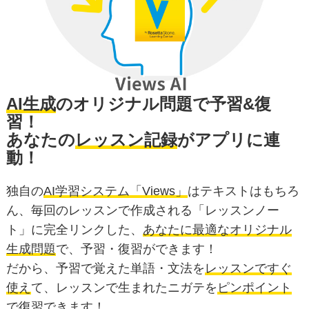
AI生成
のオリジナル問題で予習&復
習！
あなたの
レッスン記録
がアプリに連
動！
独自の
AI学習システム「Views」
はテキストはもちろ
ん、毎回のレッスンで作成される「レッスンノー
ト」に完全リンクした、
あなたに最適なオリジナル
生成問題
で、予習・復習ができます！
だから、予習で覚えた単語・文法を
レッスンですぐ
使え
て、レッスンで生まれたニガテを
ピンポイント
で復習
できます！