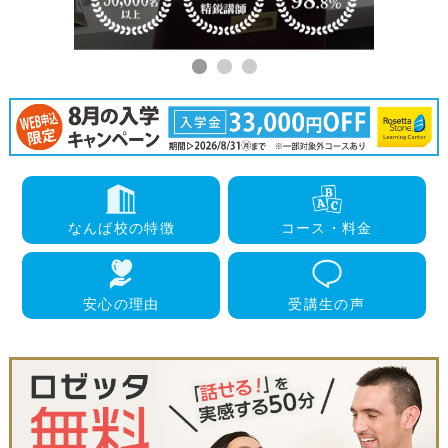
なんば校
の特徴
コース・
料金
安心の
理由
受講生
の声