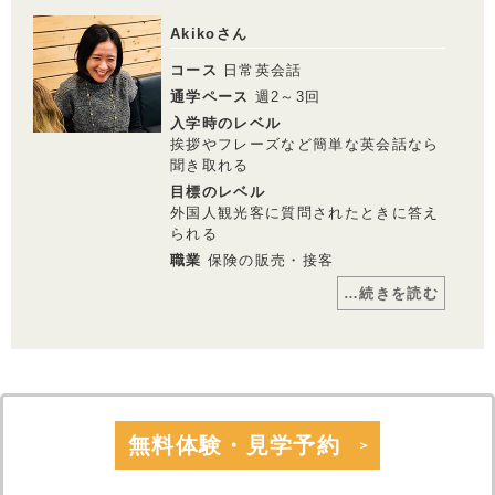
かく教室に来たら時間を有効に使おうとし
格設定だったので入会しました。
ている姿勢もすばらしい！
Alyssa
日本語OKのネイティブバイリンガルが講
Akikoさん
師なので、まったく英会話ができなくても
意図を汲み取ってくれ、安心して授業に集
コース
日常英会話
中できます。
24時間インターネットで予約・キャンセル
通学ペース
週2～3回
ができるのでとても便利です。
入学時のレベル
挨拶やフレーズなど簡単な英会話なら
聞き取れる
英会話講師からのメッセージ
目標のレベル
最初の頃は質問の答えはいつも一つのパタ
ーンで答えていて、（How are you? と聞
外国人観光客に質問されたときに答え
かれ、いつも I' m fine, thank you. と答え
られる
てしまう感じです。）中学英語程度からの
スタートでした。しかし、本人が何よりす
職業
保険の販売・接客
ごく前向きに、宿題、予習もきちんとこな
してくれています。レッスンではいつも自
…続きを読む
分を表現しようと、できるだけ今までのレ
ッスンで習った単語や表現を使おうとする
姿勢は講師から見ても関心しています。こ
コメント
の調子でがんばりましょうね！
Mike
きっかけは英会話を話せる友人が多く悔し
かったからです。英会話を続ける理由は人
のために役に立てる機会を増やしたいから
です。英会話のマンツーマンレッスン料金
が他の大手の英会話スクールよりも安いの
無料体験・見学予約
が魅力です。いろんな国のネイティブ講師
のレッスンを受けられるので、リスニング
が鍛えられ、上達がスピードが上がると思