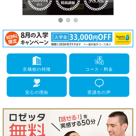
京橋校
の特徴
コース・
料金
安心の
理由
受講生
の声