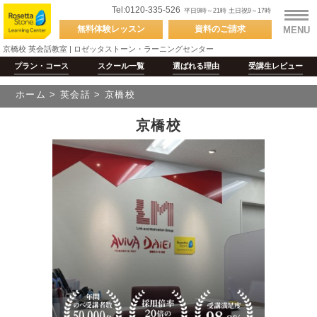
Tel:0120-335-526
平日9時～21時 土日祝9～17時
無料体験
レッスン
資料の
ご請求
MENU
京橋校 英会話教室 | ロゼッタストーン・ラーニングセンター
プラン・コース
スクール
一覧
選ばれる
理由
受講生
レビュー
ホーム
>
英会話
>
京橋校
京橋校