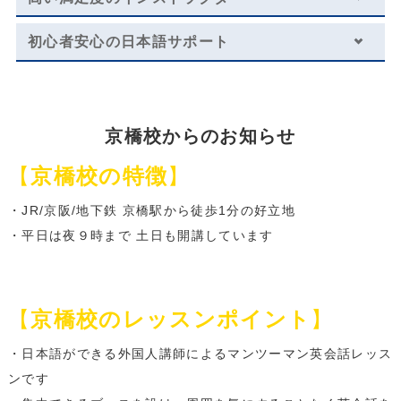
ショートコースから安心スタート
初心者安心の日本語サポート
日常英会話／トライアル
レッスン料金サンプル
京橋校からのお知らせ
受講回数
8回
通学期間目安
2ヶ月
【
京橋校の特徴
】
￥70,400
・JR/京阪/地下鉄 京橋駅から徒歩1分の好立地
・平日は夜９時まで 土日も開講しています
レッスン料金サンプル
【
京橋校のレッスンポイント
】
受講回数
8回
通学期間目安
4ヶ月
・日本語ができる外国人講師によるマンツーマン英会話レッス
￥140,800
ンです