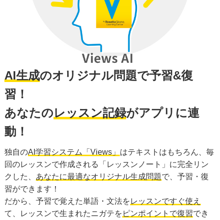
AI生成
のオリジナル問題で予習&復
習！
あなたの
レッスン記録
がアプリに連
動！
独自の
AI学習システム「Views」
はテキストはもちろん、毎
回のレッスンで作成される「レッスンノート」に完全リン
クした、
あなたに最適なオリジナル生成問題
で、予習・復
習ができます！
だから、予習で覚えた単語・文法を
レッスンですぐ使え
て、レッスンで生まれたニガテを
ピンポイントで復習
でき