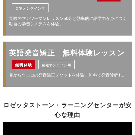
／資格対策
自宅オンライン可
・レベルによって受講コースが変わります。詳しくはお問い合わせください。
・１レッスン50分。
実際のマンツーマンレッスン50分と効率的に語学力が身につく
レッスン料金サンプル
・別途、入学金33,000円（税込）および 教材費が必要となります。
独自の学習システムを体験。
・受講回数が同じでも、通い方（通学ペース）により通学期間目安、受講料は異
なります。
受講回数
32回
通学期間目安
4ヶ月
プライベートや海外旅行を充実させる
※
英語発音矯正 無料体験レッスン
￥205,568
日常英会話／旅行英会話
無料体験
自宅オンライン可
レッスン料金サンプル
目からウロコの発音矯正メソッドを体験。無料で発音診断も。
レッスン料金サンプル
受講回数
64回
通学期間目安
7ヶ月
受講回数
64回
通学期間目安
7ヶ月
￥448,096
ロゼッタストーン・ラーニングセンターが安
※
￥411,136
心な理由
・一部利用できないスクールがございます。詳しくはお問い合わせください。
・１レッスン50分。
・一部利用できないスクールがございます。詳しくはお問い合わせください。
・別途、入学金33,000円（税込）および 教材費が必要となります。
・一部オプションや特典を併用いただけない場合がございます。詳しくはお問い