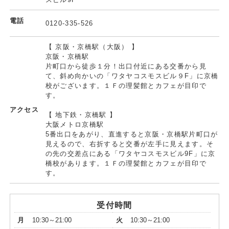
電話
0120-335-526
【 京阪・京橋駅（大阪） 】
京阪・京橋駅
片町口から徒歩１分！出口付近にある交番から見
て、斜め向かいの「ワタヤコスモスビル９F」に京橋
校がございます。１Ｆの理髪館とカフェが目印で
す。
アクセス
【 地下鉄・京橋駅 】
大阪メトロ京橋駅
5番出口をあがり、直進すると京阪・京橋駅片町口が
見えるので、右折すると交番が左手に見えます。そ
の先の交差点にある「ワタヤコスモスビル9F」に京
橋校があります。１Ｆの理髪館とカフェが目印で
す。
受付時間
月
10:30～21:00
火
10:30～21:00