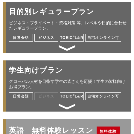
目的別レギュラープラン
ビジネス・プライベート・資格対策 等、レベルや目的に合わせ
たレギュラープラン。
®
日常会話
ビジネス
TOEIC
L&R
自宅オンライン可
英語初心者から安心して学べる
学生向けプラン
仕事／海外出張／プレゼン／交渉／ミーティン
グ 他
グローバル人材を目指す学生の皆さんを応援！学生の皆様向け
お得プラン。
®
日常会話
ビジネス
TOEIC
L&R
自宅オンライン可
レッスン料金サンプル
受講回数
32回
通学期間目安
4ヶ月
グローバル化する社会で活躍できる人材になる
￥256,960
高校・大学・専門学生が対象 日常英会話／留学
英語 無料体験レッスン
無料体験