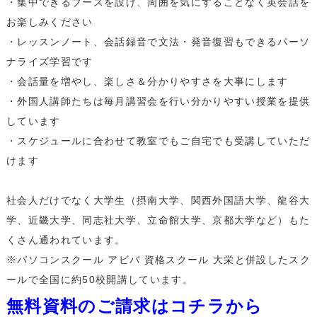
・集中できるブースを設け、周囲を気にすることなく英会話を
・一部利用できないスクールがございます。詳しくはお問い合わせください。
お楽しみください
・１レッスン50分。
・レッスンノート、会話録音で文法・発音復習もできるパーソ
・別途、入学金33,000円（税込）および 教材費が必要となります。
・受講回数が同じでも、通い方（通学ペース）により通学期間目安、受講料は異
ナライズ学習です
なります。
・会話量を増やし、楽しさ＆分かりやすさを大事にします
・外国人講師たちは毎月講習会を行い分かりやすい授業を提供
就職・転職などに スコアを集中的に伸ばす
しています
®
資格対策（TOEIC
L&R）
・スケジュールに合わせて教室でもご自宅でも受講していただ
けます
レッスン料金サンプル
社会人だけでなく大学生（摂南大学、関西外国語大学、龍谷大
受講回数
38回
通学期間目安
4ヶ月
学、近畿大学、同志社大学、立命館大学、京都大学など）もた
￥280,060
くさん通われています。
※パソコンスクール アビバ 資格スクール 大栄と併設したスク
・一部利用できないスクールがございます。詳しくはお問い合わせください。
ールで全国に約50校開講しています。
・１レッスン50分。
無料資料のご請求はコチラから
・別途、入学金33,000円（税込）および 教材費が必要となります。