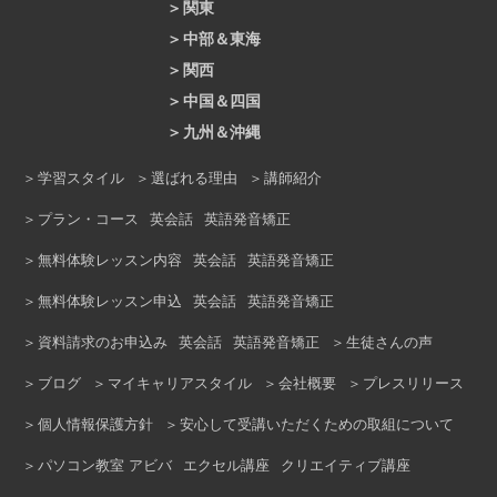
関東
札幌大通校
仙台駅前校
中部＆東海
新宿本校
銀座本校
池袋本校
渋谷校
関西
静岡モディ校
金山校
名古屋駅前校
吉祥寺駅前校
大井町校
立川校
中国＆四国
梅田本校
なんば校
マーサ21校｜岐阜市
上野校
錦糸町校
横浜校
上大岡校
九州＆沖縄
広島大手町校
福山校
岡山駅前校
あべのキューズモール校
京橋校
溝の口校
川崎ルフロン校
本厚木校
天神校
ロゼッタストーン小倉校
松山校
高知校
徳島校
学習スタイル
選ばれる理由
講師紹介
三ノ宮校
西宮北口校
ピオレ姫路校
浦和校
所沢校
熊谷校
大宮校
久留米校
熊本校
沖縄校
プラン・コース
英会話
英語発音矯正
京都駅前校
柏駅前校
船橋校
無料体験レッスン内容
英会話
英語発音矯正
無料体験レッスン申込
英会話
英語発音矯正
資料請求のお申込み
英会話
英語発音矯正
生徒さんの声
ブログ
マイキャリアスタイル
会社概要
プレスリリース
個人情報保護方針
安心して受講いただくための取組について
パソコン教室 アビバ
エクセル講座
クリエイティブ講座