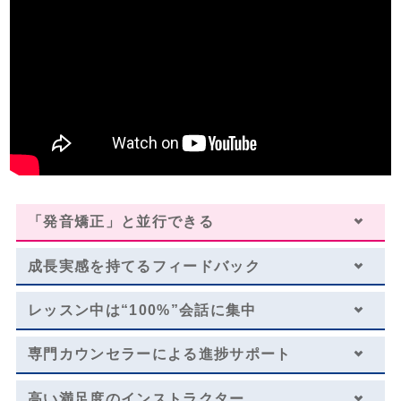
・受講回数が同じでも、通い方（通学ペース）により通学期間目安、受講料は異
合わせください。
なります。
・１レッスン50分。
※複数パックの割引が適用されております。
・別途、入学金33,000円（税込）および 教材費が必要となります。
※学生割引が適用されております。（学生証のご提示が必要になります。）
留学や海外生活に備える
海外留学／海外生活／ワーキングホリデー
レッスン料金サンプル
受講回数
96回
通学期間目安
9ヶ月
「発音矯正」と並行できる
￥601,392
成長実感を持てる
フィードバック
・一部利用できないスクールがございます。詳しくはお問い合わせください。
レッスン中は
“100%”会話に集中
・１レッスン50分。
・別途、入学金33,000円（税込）および 教材費が必要となります。
専門カウンセラーによる
進捗サポート
・受講回数が同じでも、通い方（通学ペース）により通学期間目安、受講料は異
なります。
※複数パックの割引が適用されております。
高い満足度のインストラクター