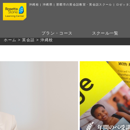
沖縄校 | 沖縄県 | 那覇市の英会話教室・英会話スクール | ロゼ
プラン・コース
スクール
一覧
ホーム
>
英会話
>
沖縄校