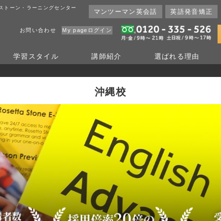
ッタストーン・ラーニングセンター
マンツーマン英会話
英語発音矯正
お問い合わせ
My pageログイン
学習
スタイル
講師
紹介
選ばれる
理由
沖縄校