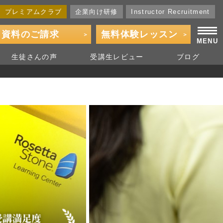
プレミアムクラブ
企業向け研修
Instructor Recruitment
資料の
ご請求
無料体験
レッスン
MENU
生徒さん
の声
受講生
レビュー
ブログ