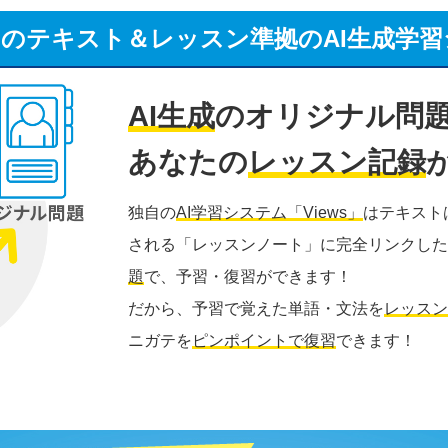
”のテキスト＆レッスン準拠の
AI生成学
AI生成
のオリジナル問題
あなたの
レッスン記録
独自の
AI学習システム「Views」
はテキスト
される「レッスンノート」に完全リンクした
題
で、予習・復習ができます！
だから、予習で覚えた単語・文法を
レッスン
ニガテを
ピンポイントで復習
できます！