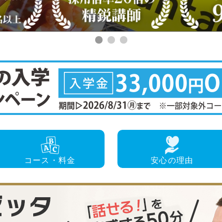
コース・
料金
安心の
理由