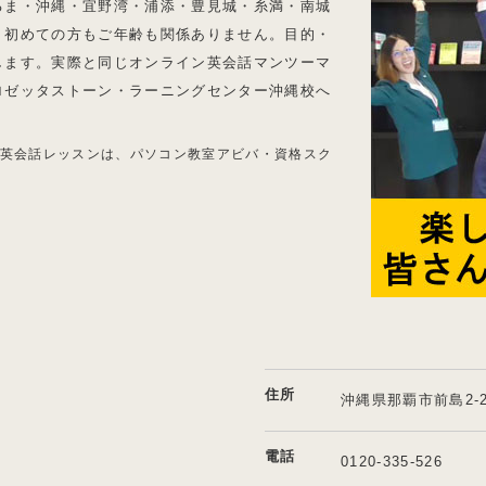
るま・沖縄・宜野湾・浦添・豊見城・糸満・南城
。初めての方もご年齢も関係ありません。目的・
します。実際と同じオンライン英会話マンツーマ
ロゼッタストーン・ラーニングセンター沖縄校へ
英会話レッスンは、パソコン教室アビバ・資格スク
住所
沖縄県那覇市前島2-21
電話
0120-335-526