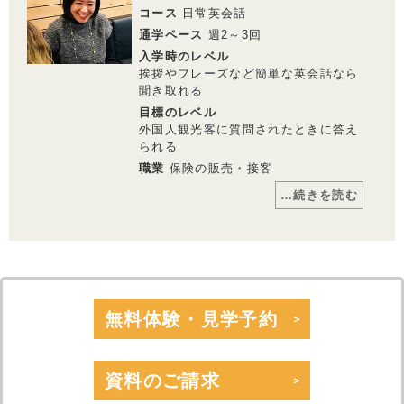
しく進めることができます。
コース
日常英会話
・別途、入学金33,000円（税込）および 教材費が必要となります。
いろいろな経験をお持ちなので、トークの
中で、ビジネスに繋がる良いアイデアやお
通学ペース
週2～3回
・受講回数が同じでも、通い方（通学ペース）により通学期間目安、受講料は異
国の情報を知る事ができるのも魅力の一つ
なります。
入学時のレベル
です。
挨拶やフレーズなど簡単な英会話なら
仕事柄、急な予定が入る子もありますが、
聞き取れる
予約・キャンセルのフレキシブルな対応で
目標のレベル
利用しやすく、
学習システムのレッスンノートもわかりや
外国人観光客に質問されたときに答え
すく魅力的です。レッスンのレコーディン
られる
グデータを聞き直すことで、発音や構成の
復習に効果が上げることができています。
職業
保険の販売・接客
…続きを読む
コメント
きっかけは英会話を話せる友人が多く悔し
かったからです。英会話を続ける理由は人
のために役に立てる機会を増やしたいから
です。英会話のマンツーマンレッスン料金
が他の大手の英会話スクールよりも安いの
無料体験・見学予約
が魅力です。いろんな国のネイティブ講師
のレッスンを受けられるので、リスニング
が鍛えられ、上達がスピードが上がると思
います。
資料のご請求