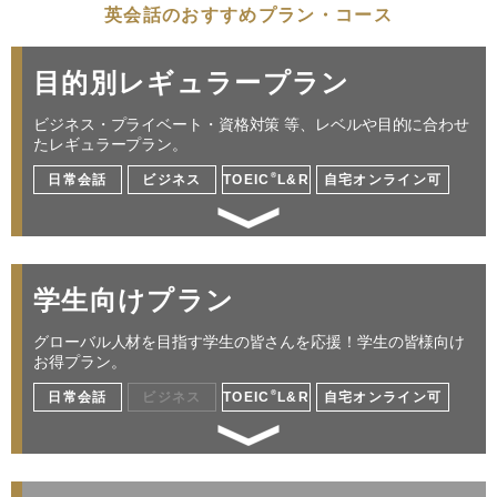
英会話のおすすめプラン・コース
目的別レギュラープラン
ビジネス・プライベート・資格対策 等、レベルや目的に合わせ
たレギュラープラン。
®
日常会話
ビジネス
TOEIC
L&R
自宅オンライン可
英語初心者から安心して学べる
学生向けプラン
仕事／海外出張／プレゼン／交渉／ミーティン
グ 他
グローバル人材を目指す学生の皆さんを応援！学生の皆様向け
お得プラン。
®
日常会話
ビジネス
TOEIC
L&R
自宅オンライン可
レッスン料金サンプル
受講回数
32回
通学期間目安
4ヶ月
グローバル化する社会で活躍できる人材になる