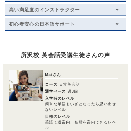
※複数パックの割引が適用されております。
高い満足度のインストラクター
ショートコースから安心スタート
初心者安心の日本語サポート
日常英会話／トライアル
レッスン料金サンプル
所沢校 英会話受講生徒さんの声
受講回数
8回
通学期間目安
2ヶ月
￥70,400
Maiさん
コース
日常英会話
通学ペース
週3回
入学時のレベル
レッスン料金サンプル
簡単な単語もいざとなったら思い出せ
ないレベル
目標のレベル
受講回数
8回
通学期間目安
4ヶ月
英語で道案内、名所を案内できるレベ
ル