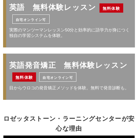
￥256,960
高校・大学・専門学生が対象 日常英会話／留学
英語 無料体験レッスン
無料体験
／資格対策
自宅オンライン可
・レベルによって受講コースが変わります。詳しくはお問い合わせください。
・１レッスン50分。
実際のマンツーマンレッスン50分と効率的に語学力が身につく
レッスン料金サンプル
・別途、入学金33,000円（税込）および 教材費が必要となります。
独自の学習システムを体験。
・受講回数が同じでも、通い方（通学ペース）により通学期間目安、受講料は異
なります。
受講回数
32回
通学期間目安
4ヶ月
プライベートや海外旅行を充実させる
※
英語発音矯正 無料体験レッスン
￥205,568
日常英会話／旅行英会話
無料体験
自宅オンライン可
レッスン料金サンプル
目からウロコの発音矯正メソッドを体験。無料で発音診断も。
レッスン料金サンプル
受講回数
64回
通学期間目安
7ヶ月
受講回数
64回
通学期間目安
7ヶ月
￥448,096
ロゼッタストーン・ラーニングセンターが安
※
￥411,136
心な理由
・一部利用できないスクールがございます。詳しくはお問い合わせください。