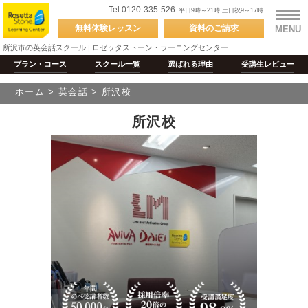
Tel:0120-335-526
平日9時～21時 土日祝9～17時
無料体験
レッスン
資料の
ご請求
MENU
所沢市の英会話スクール | ロゼッタストーン・ラーニングセンター
プラン・コース
スクール
一覧
選ばれる
理由
受講生
レビュー
ホーム
>
英会話
>
所沢校
所沢校