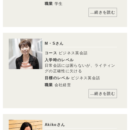
￥140,800
職業
学生
…続きを読む
・一部利用できないスクールがございます。詳しくはお問い合わせください。
・１レッスン50分。
コメント
・別途、入学金33,000円（税込）および 教材費が必要となります。
中学（学生時代）から英語に苦手意識があ
・受講回数が同じでも、通い方（通学ペース）により通学期間目安、受講料は異
り、テスト勉強の時だけ英語に触れる程度
なります。
でしたが、観光大使をきっかけに英語で日
M・Sさん
常会話ができる先輩と出会い、強い憧れを
もつようになりました。ロゼッタストー
就職・転職などに スコアを集中的に伸ばす
コース
ビジネス英会話
ン・ラーニングセンターでは、毎回違う講
師の方にレッスンを見ていただけるため、
入学時のレベル
®
資格対策（TOEIC
L&R）
程よい緊張感を保ちつつ、英会話レッスン
日常会話には困らないが、ライティン
を受講できるので、楽しみながら英語を学
グの正確性に欠ける
ぶことができます。
目標のレベル
ビジネス英会話
レッスン料金サンプル
職業
会社経営
受講回数
38回
通学期間目安
4ヶ月
…続きを読む
￥280,060
コメント
不安な点や疑問点も、専任のサポートの方
がいらっしゃるので解消でき、安心して継
続できます。
Akikoさん
・一部利用できないスクールがございます。詳しくはお問い合わせください。
また講師の方もフレンドリーで、授業を楽
・１レッスン50分。