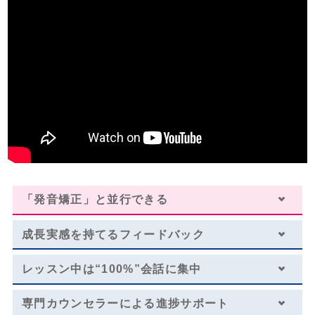
・１レッスン50分。
・一部利用できないスクールがございます。詳しくはお問い合わせください。
・別途、入学金33,000円（税込）および 教材費が必要となります。
・一部オプションや特典を併用いただけない場合がございます。詳しくはお問い
・受講回数が同じでも、通い方（通学ペース）により通学期間目安、受講料は異
合わせください。
なります。
・１レッスン50分。
※複数パックの割引が適用されております。
・別途、入学金33,000円（税込）および 教材費が必要となります。
※学生割引が適用されております。（学生証のご提示が必要になります。）
留学や海外生活に備える
海外留学／海外生活／ワーキングホリデー
レッスン料金サンプル
受講回数
96回
通学期間目安
9ヶ月
「発音矯正」と並行できる
￥601,392
成長実感を持てる
フィードバック
・一部利用できないスクールがございます。詳しくはお問い合わせください。
レッスン中は
“100%”会話に集中
・１レッスン50分。
・別途、入学金33,000円（税込）および 教材費が必要となります。
専門カウンセラーによる
進捗サポート
・受講回数が同じでも、通い方（通学ペース）により通学期間目安、受講料は異
なります。