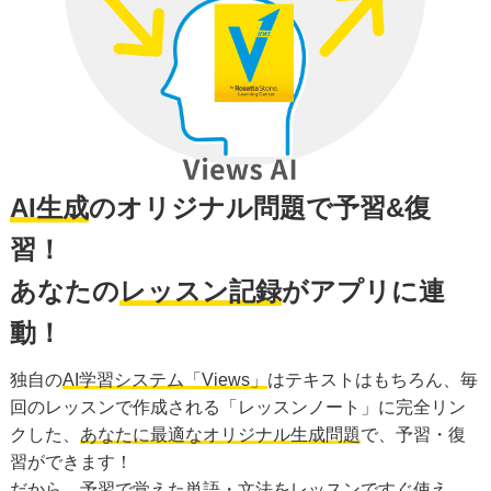
AI生成
のオリジナル問題で予習&復
習！
あなたの
レッスン記録
がアプリに連
動！
独自の
AI学習システム「Views」
はテキストはもちろん、毎
回のレッスンで作成される「レッスンノート」に完全リン
クした、
あなたに最適なオリジナル生成問題
で、予習・復
習ができます！
だから、予習で覚えた単語・文法を
レッスンですぐ使え