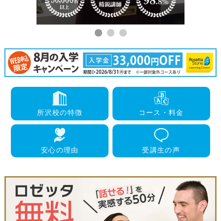
所沢校
の特徴
コース・
料金
安心の
理由
受講生
の声