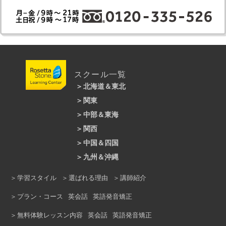
英会話講師からのメッセージ
入会当初は、挨拶など中学英語の最初の部
分はできており、なんとなく言われている
雰囲気は理解できるというレベルでした
が、熱心に毎週通学し、上級レベルまで上
達しましたね。いつも講師と楽しそうに話
している今の姿は、最初は想像もできなか
ったことでしょう。これからますます高み
を目指して成長されるのを楽しみにしてい
スクール一覧
ますよ！頑張りましょう！
Ingrid
北海道＆東北
関東
札幌大通校
仙台駅前校
中部＆東海
新宿本校
銀座本校
池袋本校
渋谷校
関西
静岡モディ校
金山校
名古屋駅前校
吉祥寺駅前校
大井町校
立川校
中国＆四国
梅田本校
なんば校
マーサ21校｜岐阜市
上野校
錦糸町校
横浜校
上大岡校
九州＆沖縄
広島大手町校
福山校
岡山駅前校
あべのキューズモール校
京橋校
溝の口校
川崎ルフロン校
本厚木校
天神校
ロゼッタストーン小倉校
松山校
高知校
徳島校
学習スタイル
選ばれる理由
講師紹介
三ノ宮校
西宮北口校
ピオレ姫路校
浦和校
所沢校
熊谷校
大宮校
久留米校
熊本校
沖縄校
プラン・コース
英会話
英語発音矯正
京都駅前校
柏駅前校
船橋校
無料体験レッスン内容
英会話
英語発音矯正