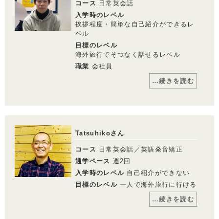
コース
日常英会話
英会話だと思いました。
入学時のレベル
外国人観光客の増加や外国人就労者の増加
挨拶程度・簡単な自己紹介ができるレ
と、ますます国際化が進む中、仕事上、英
ベル
語ができるという事は大きな資産になると
考えたからです。また旅行が趣味なので海
目標のレベル
外旅行の際、話せると旅の楽しさが倍増す
海外旅行でそつなく話せるレベル
ると考えたことも学習理由の一つです。
職業
会社員
…続きを読む
コメント
高校生の時に苦手だった英語を必死に勉強
し、せっかく勉強したのにこのまま終わら
せるのはもったいないという思いで日々過
Tatsuhikoさん
ごしていました。
元々PCレッスンを受講していたのです
コース
日常英会話／英語発音矯正
が、自分の思いをスタッフに伝えたところ
英会話のレッスンを進めていただき、体験
通学ペース
週2回
レッスンを受け、受講を決めました。最初
入学時のレベル
自己紹介ができない
は自分が思っていることを英語でどう表現
したらいいのかというもどかしさもあった
目標のレベル
一人で海外旅行に行ける
のですが、勉強していくうちに自分の思っ
ていることを徐々に表現できるようになり
…続きを読む
ました。
海外に行かなくても、本物の外国の先生の
発音を体感することができ、受講回数を重