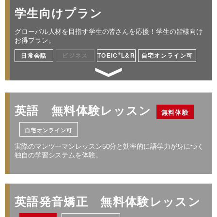
英語初心者から安心して学べる
学生向けプラン
仕事／海外出張／プレゼン／交渉／ミーティン
グ 他
グローバル人材を目指す学生の皆さんを応援！学生の皆様向け
お得プラン。
®
日常会話
ビジネス
TOEIC
L&R
自宅オンライン可
レッスン料金サンプル
受講回数
32回
通学期間目安
4ヶ月
グローバル化する社会で活躍できる人材になる
￥256,960
高校・大学・専門学生が対象 日常英会話／留学
英語 無料体験レッスン
無料体験
／資格対策
自宅オンライン可
・レベルによって受講コースが変わります。詳しくはお問い合わせください。
・１レッスン50分。
実際のマンツーマンレッスン50分と効率的に語学力が身につく
レッスン料金サンプル
・別途、入学金33,000円（税込）および 教材費が必要となります。
独自の学習システムを体験。
・受講回数が同じでも、通い方（通学ペース）により通学期間目安、受講料は異
なります。
受講回数
32回
通学期間目安
4ヶ月
プライベートや海外旅行を充実させる
※
英語発音矯正 無料体験レッスン
￥205,568
日常英会話／旅行英会話