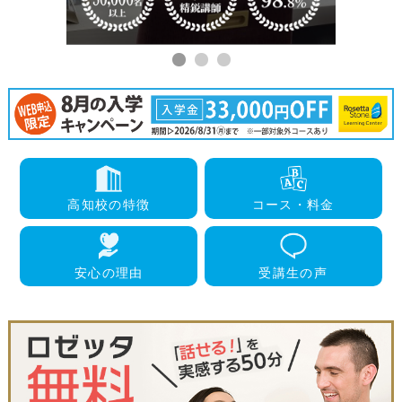
高知校
の特徴
コース・
料金
安心の
理由
受講生
の声