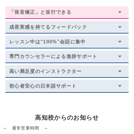
受講回数
96回
通学期間目安
9ヶ月
「発音矯正」と並行できる
￥601,392
成長実感を持てる
フィードバック
・一部利用できないスクールがございます。詳しくはお問い合わせください。
レッスン中は
“100%”会話に集中
・１レッスン50分。
・別途、入学金33,000円（税込）および 教材費が必要となります。
専門カウンセラーによる
進捗サポート
・受講回数が同じでも、通い方（通学ペース）により通学期間目安、受講料は異
なります。
※複数パックの割引が適用されております。
高い満足度のインストラクター
ショートコースから安心スタート
初心者安心の日本語サポート
日常英会話／トライアル
レッスン料金サンプル
高知校からのお知らせ
受講回数
8回
通学期間目安
2ヶ月
～ 通常営業時間 ～