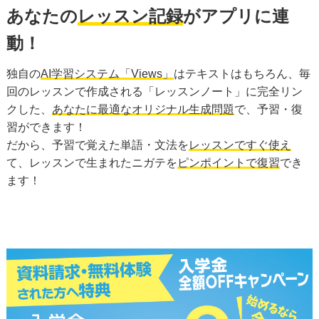
あなたの
レッスン記録
がアプリに連
動！
独自の
AI学習システム「Views」
はテキストはもちろん、毎
回のレッスンで作成される「レッスンノート」に完全リン
クした、
あなたに最適なオリジナル生成問題
で、予習・復
習ができます！
だから、予習で覚えた単語・文法を
レッスンですぐ使え
て、レッスンで生まれたニガテを
ピンポイントで復習
でき
ます！