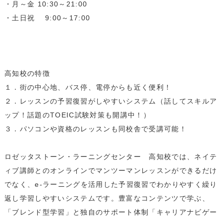
・月～金 10:30～21:00
￥70,400
・土日祝 9:00～17:00
レッスン料金サンプル
高知校の特徴
受講回数
8回
通学期間目安
4ヶ月
１．街の中心地、バス停、電停からも近く便利！
２．レッスンの予習復習がしやすいシステム（話してスキルア
￥140,800
ップ！話題のTOEIC試験対策も開講中！）
３．パソコンや資格のレッスンも同校舎で受講可能！
・一部利用できないスクールがございます。詳しくはお問い合わせください。
・１レッスン50分。
・別途、入学金33,000円（税込）および 教材費が必要となります。
ロゼッタストーン・ラーニングセンター 高知校では、ネイテ
・受講回数が同じでも、通い方（通学ペース）により通学期間目安、受講料は異
なります。
ィブ講師とのオンラインでマンツーマンレッスンができるだけ
でなく、e-ラーニングを活用した予習復習でわかりやすく繰り
就職・転職などに スコアを集中的に伸ばす
返し学習しやすいシステムです。豊富なコンテンツで学ぶ、
®
資格対策（TOEIC
L&R）
「ブレンド型学習」と独自のサポート体制「キャリアナビゲー