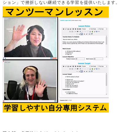
ション」で挫折しない継続できる学習を提供いたします。
レッスン料金サンプル
受講回数
38回
通学期間目安
4ヶ月
￥280,060
・一部利用できないスクールがございます。詳しくはお問い合わせください。
・１レッスン50分。
・別途、入学金33,000円（税込）および 教材費が必要となります。
・受講回数が同じでも、通い方（通学ペース）により通学期間目安、受講料は異
なります。