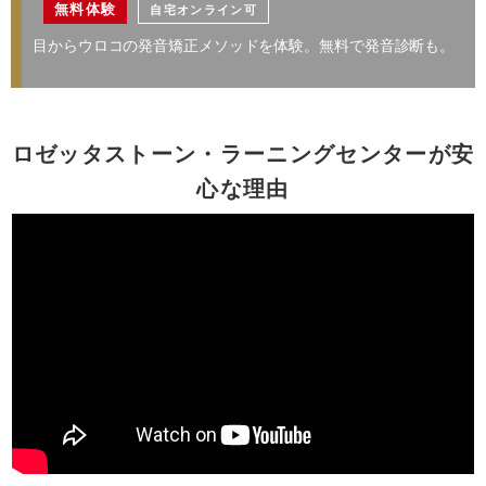
無料体験
自宅オンライン可
レッスン料金サンプル
目からウロコの発音矯正メソッドを体験。無料で発音診断も。
レッスン料金サンプル
受講回数
64回
通学期間目安
7ヶ月
受講回数
64回
通学期間目安
7ヶ月
￥448,096
ロゼッタストーン・ラーニングセンターが安
※
￥411,136
心な理由
・一部利用できないスクールがございます。詳しくはお問い合わせください。
・１レッスン50分。
・一部利用できないスクールがございます。詳しくはお問い合わせください。
・別途、入学金33,000円（税込）および 教材費が必要となります。
・一部オプションや特典を併用いただけない場合がございます。詳しくはお問い
・受講回数が同じでも、通い方（通学ペース）により通学期間目安、受講料は異
合わせください。
なります。
・１レッスン50分。
※複数パックの割引が適用されております。
・別途、入学金33,000円（税込）および 教材費が必要となります。
※学生割引が適用されております。（学生証のご提示が必要になります。）
留学や海外生活に備える
海外留学／海外生活／ワーキングホリデー
レッスン料金サンプル