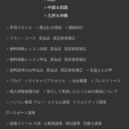
静岡モディ校
金山校
名古屋駅前校
吉祥寺駅前校
大井町校
立川校
中国＆四国
梅田本校
なんば校
マーサ21校｜岐阜市
上野校
錦糸町校
横浜校
上大岡校
九州＆沖縄
広島大手町校
福山校
岡山駅前校
あべのキューズモール校
京橋校
溝の口校
川崎ルフロン校
本厚木校
天神校
ロゼッタストーン小倉校
松山校
高知校
徳島校
学習スタイル
選ばれる理由
講師紹介
三ノ宮校
西宮北口校
ピオレ姫路校
浦和校
所沢校
熊谷校
大宮校
久留米校
熊本校
沖縄校
プラン・コース
英会話
英語発音矯正
京都駅前校
柏駅前校
船橋校
無料体験レッスン内容
英会話
英語発音矯正
無料体験レッスン申込
英会話
英語発音矯正
資料請求のお申込み
英会話
英語発音矯正
生徒さんの声
ブログ
マイキャリアスタイル
会社概要
プレスリリース
個人情報保護方針
安心して受講いただくための取組について
パソコン教室 アビバ
エクセル講座
クリエイティブ講座
ITパスポート講座
資格スクール 大栄
公務員講座
簿記講座
宅建士講座