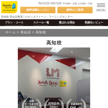
Tel:0120-335-526
平日9時～21時 土日祝9～17時
無料体験
レッスン
資料の
ご請求
MENU
高知校 英会話教室 | ロゼッタストーン・ラーニングセンター
プラン・コース
スクール
一覧
選ばれる
理由
受講生
レビュー
ホーム
>
英会話
>
高知校
高知校