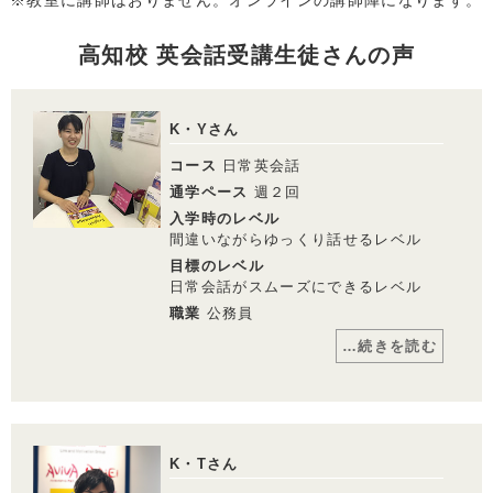
高知校 英会話受講生徒さんの声
K・Yさん
コース
日常英会話
通学ペース
週２回
入学時のレベル
間違いながらゆっくり話せるレベル
目標のレベル
日常会話がスムーズにできるレベル
職業
公務員
…続きを読む
コメント
資格スクール大栄 高知校で公務員受験コ
ースに在籍し、この夏 念願の国家公務員
一般職に合格しました！国家公務員として
K・Tさん
来春4月からのスタートまでの充電期間を
利用して何か役立つものをと考えたとき、