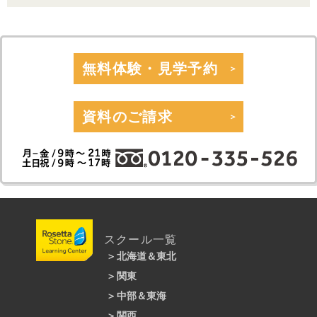
コメント
ねる毎に自分の英語の成長を感じることが
できています。
仕事の都合上、1週間先の予定しか立てら
最終的には実際に海外に行き、色んな国籍
れないので、直前の予約・キャンセルがで
の方と友達になりたいです！
きるのは助かります。先生、スタッフの方
が親しみやすく、レッスン以外でのおしゃ
べりも楽しみの一つです。
無料体験・見学予約
マンツーマンでのこの価格も魅力です。発
講師からのメッセージ
音も一緒に学習できるので効率よく学べて
He has made good progress with his
います。
vocabulary since starting at the school. He
資料のご請求
enjoys learning and using new phrases
that he learns in class. He sounds more
英会話講師からのメッセージ
natural and fluent when speaking than
before!
最初は、挨拶もドギマギして、うまく返せ
ないような感じでしたが、今では講師たち
と冗談を言い合うまでに成長しましたね。
スピーキングを楽しみながら習得しようと
する姿勢は、語学学習のもっとも重要な要
素「楽しむ」を体現できていて素晴らしい
ですね。宿題は欠かしませんし、予習では
イディオムを覚えてきて、レッスンでまだ
こちらが教える前に使ってみたりするとこ
スクール一覧
ろは、とても意欲を感じ、とても嬉しく思
います。これからも英会話を一緒に楽しみ
北海道＆東北
ましょう！
Alban
関東
札幌大通校
仙台駅前校
中部＆東海
新宿本校
銀座本校
池袋本校
渋谷校
関西