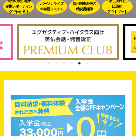
自分の現在地が
「話し疲れる」
パーソナライズ
採用倍率
20倍の
定期レポーティン
圧倒的
AI学習
システム
精鋭講師陣
グで
わかる！
アウトプット