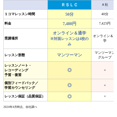
ＲＳＬＣ
Ａ社
１コマレッスン時間
50分
40分
料金
7,480円
7,425円
オンライン＆通学
オンライン＆通
受講場所
※対面レッスンは4校の
学
み
マンツーマン
マンツーマン
レッスン形態
グループ
レッスンノート・
◎
レコーディング
×
予習・復習
個別フィードバック／
◎
×
学習カウンセリング
レッスン保証
（品質保証）
◎
×
2024年4月時点、自社調べ