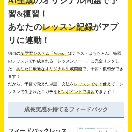
AI生成
のオリジナル問題で予
習&復習！
あなたの
レッスン記録
がアプ
リに連動！
独自の
AI学習システム「Views」
はテキストはもちろん、毎回
のレッスンで作成される「レッスンノート」に完全リンクし
た、
あなたに最適なオリジナル生成問題
で、予習・復習ができ
ます！
だから、予習で覚えた単語・文法を
レッスンですぐ使え
て、レ
ッスンで生まれたニガテを
ピンポイントで復習
できます！
成長実感を持てる
フィードバック
フィードバックレッス