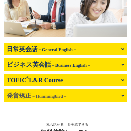
日常英会話
－General English－
ビジネス英会話
プライベートや海外旅行を充実させる
－Business English－
日常英会話／旅行英会話
®
TOEIC
L&R Course
英語初心者から安心して学べる
仕事／海外出張／プレゼン／交渉／ミーティン
レッスン料金サンプル
グ 他
発音矯正
￥256,960
就職・転職などに スコアを集中的に伸ばす
受講回数
－Hummingbird－
32回
通学期間目安
4ヶ月
資格対策（TOEIC
®
L&R）
レッスン料金サンプル
￥278,080
レッスン料金サンプル
受講回数
32回
通学期間目安
4ヶ月
レッスン料金サンプル
「私も話せる」を実感できる
￥353,320
受講回数
38回
通学期間目安
4ヶ月
￥271,040
受講回数
32回
通学期間目安
7ヶ月