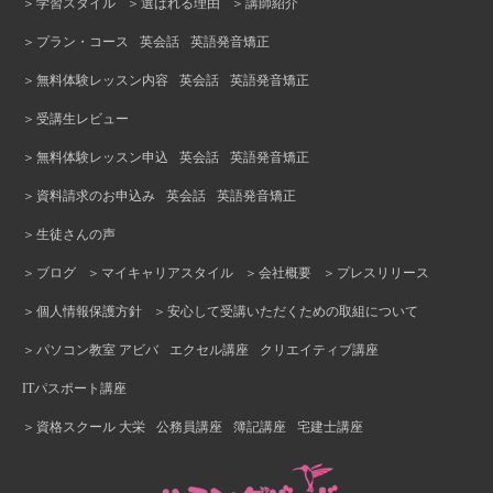
学習スタイル
選ばれる理由
講師紹介
柏駅前校
京都駅前校
久留米校
船橋校
熊本校
沖縄校
プラン・コース
英会話
英語発音矯正
無料体験レッスン内容
英会話
英語発音矯正
受講生レビュー
無料体験レッスン申込
英会話
英語発音矯正
資料請求のお申込み
英会話
英語発音矯正
生徒さんの声
ブログ
マイキャリアスタイル
会社概要
プレスリリース
個人情報保護方針
安心して受講いただくための取組について
パソコン教室 アビバ
エクセル講座
クリエイティブ講座
ITパスポート講座
資格スクール 大栄
公務員講座
簿記講座
宅建士講座