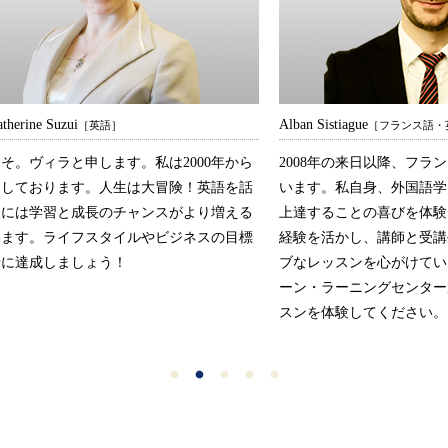
atherine Suzui
Alban Sistiague
［英語］
［フランス語・
そ。ヴィラと申します。私は2000年から
2008年の来日以降、フラ
をしております。人生は大冒険！英語を話
います。私自身、外国語学
人には学習と成長のチャンスがより増える
上達することの喜びを体験
います。ライフスタイルやビジネスの目標
経験を活かし、講師と受講
緒に達成しましょう！
ブなレッスンを心がけてい
ーン・ラーニングセンター
スンを体験してください。