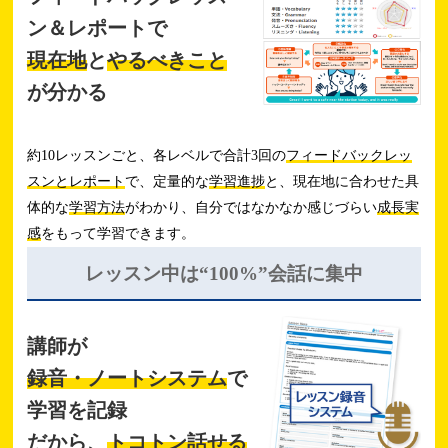
ン＆レポートで
現在地
と
やるべきこと
が分かる
約10レッスンごと、各レベルで合計3回の
フィードバックレッ
スンとレポート
で、定量的な
学習進捗
と、現在地に合わせた具
体的な
学習方法
がわかり、自分ではなかなか感じづらい
成長実
感
をもって学習できます。
レッスン中は
“100%”会話に集中
講師が
録音・ノートシステム
で
学習を記録
だから、
トコトン話せる