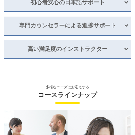
初心者安心の日本語サポート
77％が
専門カウンセラーによる
進捗サポート
初級レベルスタート
わからない箇所を
学習のプロによる
日本語でサポート
するから安
高い満足度のインストラクター
挫折させない
心
効果的な
学習プランニング
日本人学習者の特性を熟知・
日本語が話せる講師が
多数
、英語が全
受講満足度
98.8%
く話せない方も安心。
専門カウンセラー（キャリアナビゲーター）が、英語を最短で話せ
インストラクターの
るようになるために、レッスンの
スケジューリング
や、
予習・復習
多様なニーズにお応えする
マンツーマンレッスン
のタイミングなどを、ご状況に合わせて適切に
プランニング
しま
コースラインナップ
す。
で初心者でも安心
あなたの目的やレベルに合わせたレッスンが
着実な成長
をサポー
ト。
万が一ご満足いただけなかった場合は
無償で再受講
も可能です。