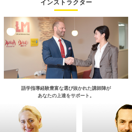
香川県
インストラクター
熊本校
英語
発音矯正
佐賀県
￥140,800
受講回数
8回
通学期間目安
4ヶ月
（オンライン）CloudSchool 中部
英語
発音矯正
長野県
（オンライン）CloudSchool 九州沖縄
英語
発音矯正
（オンライン）CloudSchool 中四国
英語
発音矯正
愛媛県
（オンライン）CloudSchool 九州沖縄
英語
発音矯正
宮崎県
・一部利用できないスクールがございます。詳しくはお問い合わせください。
（オンライン）CloudSchool 中部
英語
発音矯正
熊本県の教室一覧
新潟県
・一部オプションや特典を併用いただけない場合がございます。詳しくはお問い合わせください。
・１レッスン50分。
松山校
英語
発音矯正
高知県
・別途、入学金33,000円（税込）および 教材費が必要となります。
（オンライン）CloudSchool 九州沖縄
英語
発音矯正
鹿児島県
（オンライン）CloudSchool 中部
英語
発音矯正
（オンライン）CloudSchool 中四国
英語
発音矯正
高知校
英語
発音矯正
徳島県
（オンライン）CloudSchool 九州沖縄
英語
発音矯正
沖縄県
愛媛県の教室一覧
（オンライン）CloudSchool 中四国
英語
発音矯正
徳島校
英語
発音矯正
沖縄校
英語
発音矯正
高知県の教室一覧
（オンライン）CloudSchool 中四国
英語
発音矯正
（オンライン）CloudSchool 九州沖縄
英語
発音矯正
語学指導経験豊富な選び抜かれた講師陣が
徳島県の教室一覧
沖縄県の教室一覧
あなたの上達をサポート。