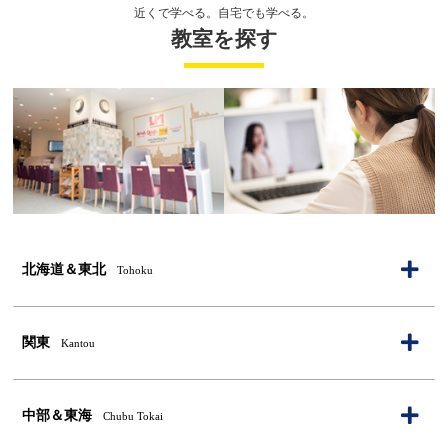
受講回数
32回
通学期間目安
4ヶ月
近くで学べる。自宅でも学べる。
教室を探す
レッスン料金サンプル
※
￥684,200
受講回数
128回
通学期間目安
13ヶ月
・平日昼間に受講するDaytimeコースは新宿校・銀座校・梅田校でのみご利用いただけます。詳しくはお問い
合わせください。
・一部オプションや特典を併用いただけない場合がございます。詳しくはお問い合わせください。
・１レッスン50分。
・別途、入学金33,000円（税込）および 教材費が必要となります。
※複数パックの割引が適用されております。
北海道＆東北
Tohoku
グローバル化する社会で活躍できる人材になる
高校・大学・専門学生が対象 日常英会話／留
北海道
学／資格対策
関東
Kantou
札幌大通校
英語
発音矯正
青森県
東京都
レッスン料金サンプル
（オンライン）CloudSchool 北海道
英語
発音矯正
※
￥205,568
中部＆東海
受講回数
32回
通学期間目安
4ヶ月
Chubu Tokai
（オンライン）CloudSchool 東北
英語
発音矯正
宮城県
新宿本校
英語
発音矯正
銀座本校
英語
発音矯正
神奈川県
北海道の教室一覧