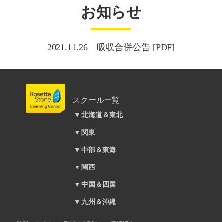
お知らせ
2021.11.26 吸収合併公告 [PDF]
スクール一覧
北海道＆東北
札幌大通校
仙台駅前校
関東
新宿本校
銀座本校
池袋本校
渋谷校
中部＆東海
吉祥寺駅前校
静岡モディ校
大井町校
金山校
名古屋駅前校
立川校
関西
上野校
マーサ21校｜岐阜市
梅田本校
錦糸町校
なんば校
横浜校
上大岡校
中国＆四国
溝の口校
あべのキューズモール校
広島大手町校
川崎ルフロン校
福山校
岡山駅前校
京橋校
本厚木校
九州＆沖縄
浦和校
三ノ宮校
松山校
天神校
所沢校
高知校
ロゼッタストーン小倉校
西宮北口校
熊谷校
徳島校
ピオレ姫路校
大宮校