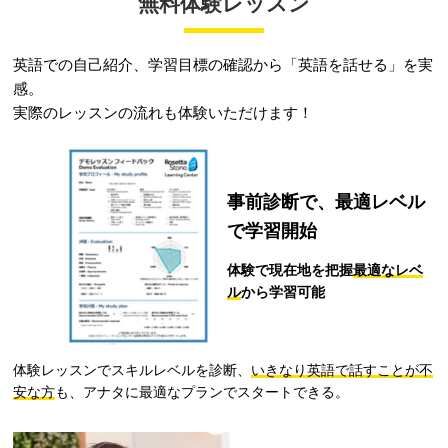
無料体験レッスン
レッスン料金サンプル
英語での自己紹介、学習目標の確認から「英語を話せる」を実
￥292,160
レッスン料金サンプル
受講回数
32回
通学期間目安
7ヶ月
レッスン料金サンプル
感。
￥372,680
受講回数
38回
通学期間目安
8ヶ月
※
￥488,224
実際のレッスンの流れも体験いただけます！
受講回数
64回
通学期間目安
7ヶ月
・レベルによって受講コースが変わります。詳しくはお問い合わせください。
・１レッスン50分。
・別途、入学金33,000円（税込）および 教材費が必要となります。
・一部利用できないスクールがございます。詳しくはお問い合わせください。
・一部利用できないスクールがございます。詳しくはお問い合わせください。
・受講回数が同じでも、通い方（通学ペース）により通学期間目安、受講料は異なります。
・１レッスン50分。
・１レッスン50分。
・別途、入学金33,000円（税込）および 教材費が必要となります。
事前診断で、
最適レベル
・別途、入学金33,000円（税込）および 教材費が必要となります。
・受講回数が同じでも、通い方（通学ペース）により通学期間目安、受講料は異なります。
・受講回数が同じでも、通い方（通学ペース）により通学期間目安、受講料は異なります。
で学習開始
※複数パックの割引が適用されております。
体験で現在地を把握
最適なレベ
留学や海外生活に備える
ル
から学習可能
海外留学／海外生活／ワーキングホリデー
レッスン料金サンプル
体験レッスンでスキルレベルを診断、
いきなり英語で話すことが不
￥256,960
受講回数
32回
通学期間目安
4ヶ月
安な方
も、アナタに最適なプランでスタートできる。