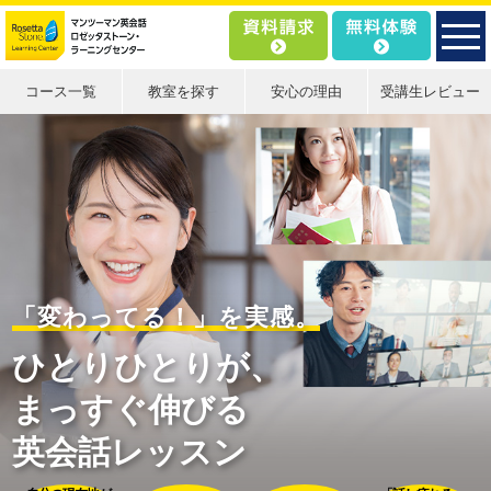
コース一覧
教室を探す
安心の理由
受講生レビュー
「変わってる！」を実感。
ひとりひとりが、
まっすぐ伸びる
英会話レッスン