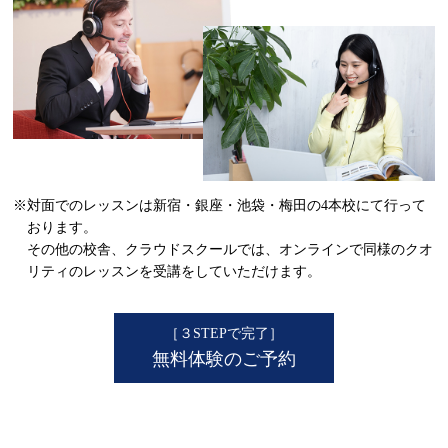
レッスン料金サンプル
￥271,040
受講回数
32回
通学期間目安
7ヶ月
レッスン料金サンプル
※
￥691,152
受講回数
96回
通学期間目安
10ヶ月
※対面でのレッスンは新宿・銀座・池袋・梅田の4本校にて行って
・一部利用できないスクールがございます。詳しくはお問い合わせください。
おります。
・１レッスン50分。
その他の校舎、クラウドスクールでは、オンラインで同様のクオ
・別途、入学金33,000円（税込）および 教材費が必要となります。
・受講回数が同じでも、通い方（通学ペース）により通学期間目安、受講料は異なります。
リティのレッスンを受講をしていただけます。
※複数パックの割引が適用されております。
平日昼間の受講でお得に習得する
－平日10:30～17:30開始までの
［３STEPで完了］
レッスンが対象
無料体験のご予約
日常英会話／旅行英会話／留学
レッスン料金サンプル
￥256,960