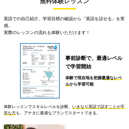
無料体験レッスン
レッスン料金サンプル
英語での自己紹介、学習目標の確認から「英語を話せる」を実
￥292,160
レッスン料金サンプル
受講回数
32回
通学期間目安
7ヶ月
レッスン料金サンプル
感。
￥372,680
受講回数
38回
通学期間目安
8ヶ月
※
￥488,224
実際のレッスンの流れも体験いただけます！
受講回数
64回
通学期間目安
7ヶ月
・レベルによって受講コースが変わります。詳しくはお問い合わせください。
・１レッスン50分。
・別途、入学金33,000円（税込）および 教材費が必要となります。
・一部利用できないスクールがございます。詳しくはお問い合わせください。
・一部利用できないスクールがございます。詳しくはお問い合わせください。
・受講回数が同じでも、通い方（通学ペース）により通学期間目安、受講料は異なります。
・１レッスン50分。
・１レッスン50分。
・別途、入学金33,000円（税込）および 教材費が必要となります。
事前診断で、
最適レベル
・別途、入学金33,000円（税込）および 教材費が必要となります。
・受講回数が同じでも、通い方（通学ペース）により通学期間目安、受講料は異なります。
・受講回数が同じでも、通い方（通学ペース）により通学期間目安、受講料は異なります。
で学習開始
※複数パックの割引が適用されております。
体験で現在地を把握
最適なレベ
留学や海外生活に備える
ル
から学習可能
海外留学／海外生活／ワーキングホリデー
レッスン料金サンプル
体験レッスンでスキルレベルを診断、
いきなり英語で話すことが不
￥256,960
受講回数
32回
通学期間目安
4ヶ月
安な方
も、アナタに最適なプランでスタートできる。