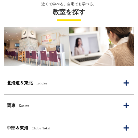
受講回数
32回
通学期間目安
4ヶ月
近くで学べる。自宅でも学べる。
教室を探す
レッスン料金サンプル
※
￥684,200
受講回数
128回
通学期間目安
13ヶ月
・平日昼間に受講するDaytimeコースは新宿校・銀座校・梅田校でのみご利用いただけます。詳しくはお問い
合わせください。
・一部オプションや特典を併用いただけない場合がございます。詳しくはお問い合わせください。
・１レッスン50分。
・別途、入学金33,000円（税込）および 教材費が必要となります。
※複数パックの割引が適用されております。
北海道＆東北
Tohoku
グローバル化する社会で活躍できる人材になる
高校・大学・専門学生が対象 日常英会話／留
北海道
学／資格対策
関東
Kantou
札幌大通校
英語
発音矯正
青森県
東京都
レッスン料金サンプル
（オンライン）CloudSchool 北海道
英語
発音矯正
※
￥205,568
中部＆東海
受講回数
32回
通学期間目安
4ヶ月
Chubu Tokai
（オンライン）CloudSchool 東北
英語
発音矯正
宮城県
新宿本校
英語
発音矯正
銀座本校
英語
発音矯正
神奈川県
北海道の教室一覧