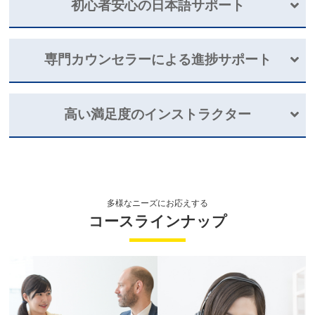
初心者安心の日本語サポート
77％が
専門カウンセラーによる
進捗サポート
初級レベルスタート
わからない箇所を
学習のプロによる
日本語でサポート
するから安
高い満足度のインストラクター
挫折させない
心
効果的な
学習プランニング
日本人学習者の特性を熟知・
日本語が話せる講師が
多数
、英語が全
受講満足度
98.8%
く話せない方も安心。
専門カウンセラー（キャリアナビゲーター）が、英語を最短で話せ
インストラクターの
るようになるために、レッスンの
スケジューリング
や、
予習・復習
多様なニーズにお応えする
マンツーマンレッスン
のタイミングなどを、ご状況に合わせて適切に
プランニング
しま
コースラインナップ
す。
で初心者でも安心
あなたの目的やレベルに合わせたレッスンが
着実な成長
をサポー
ト。
万が一ご満足いただけなかった場合は
無償で再受講
も可能です。