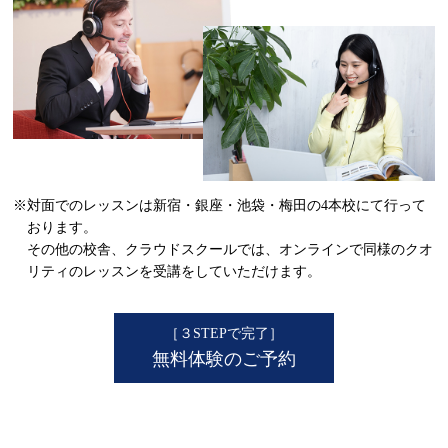
レッスン料金サンプル
￥271,040
受講回数
32回
通学期間目安
7ヶ月
レッスン料金サンプル
※
￥691,152
受講回数
96回
通学期間目安
10ヶ月
※対面でのレッスンは新宿・銀座・池袋・梅田の4本校にて行って
・一部利用できないスクールがございます。詳しくはお問い合わせください。
おります。
・１レッスン50分。
その他の校舎、クラウドスクールでは、オンラインで同様のクオ
・別途、入学金33,000円（税込）および 教材費が必要となります。
・受講回数が同じでも、通い方（通学ペース）により通学期間目安、受講料は異なります。
リティのレッスンを受講をしていただけます。
※複数パックの割引が適用されております。
平日昼間の受講でお得に習得する
－平日10:30～17:30開始までの
［３STEPで完了］
レッスンが対象
無料体験のご予約
日常英会話／旅行英会話／留学
レッスン料金サンプル
￥256,960