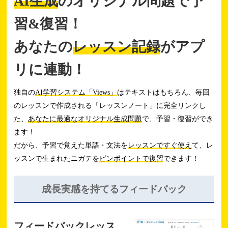
AI生成
のオリジナル問題で予
習&復習！
あなたの
レッスン記録
がアプ
リに連動！
独自の
AI学習システム「Views」
はテキストはもちろん、毎回
のレッスンで作成される「レッスンノート」に完全リンクし
た、
あなたに最適なオリジナル生成問題
で、予習・復習ができ
ます！
だから、予習で覚えた単語・文法を
レッスンですぐ使え
て、レ
ッスンで生まれたニガテを
ピンポイントで復習
できます！
成長実感を持てる
フィードバック
フィードバックレッス