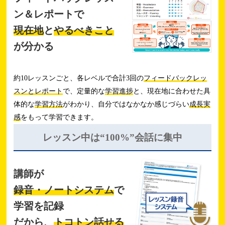
ン＆レポートで
現在地
と
やるべきこと
が分かる
約10レッスンごと、各レベルで合計3回の
フィードバックレッ
スンとレポート
で、定量的な
学習進捗
と、現在地に合わせた具
体的な
学習方法
がわかり、自分ではなかなか感じづらい
成長実
感
をもって学習できます。
レッスン中は
“100%”会話に集中
講師が
録音・ノートシステム
で
学習を記録
だから、
トコトン話せる