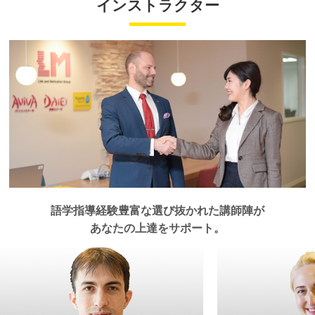
香川県
インストラクター
熊本校
英語
発音矯正
佐賀県
￥140,800
受講回数
8回
通学期間目安
4ヶ月
（オンライン）CloudSchool 中部
英語
発音矯正
長野県
（オンライン）CloudSchool 九州沖縄
英語
発音矯正
（オンライン）CloudSchool 中四国
英語
発音矯正
愛媛県
（オンライン）CloudSchool 九州沖縄
英語
発音矯正
宮崎県
・一部利用できないスクールがございます。詳しくはお問い合わせください。
（オンライン）CloudSchool 中部
英語
発音矯正
熊本県の教室一覧
新潟県
・一部オプションや特典を併用いただけない場合がございます。詳しくはお問い合わせください。
・１レッスン50分。
松山校
英語
発音矯正
高知県
・別途、入学金33,000円（税込）および 教材費が必要となります。
（オンライン）CloudSchool 九州沖縄
英語
発音矯正
鹿児島県
（オンライン）CloudSchool 中部
英語
発音矯正
（オンライン）CloudSchool 中四国
英語
発音矯正
高知校
英語
発音矯正
徳島県
（オンライン）CloudSchool 九州沖縄
英語
発音矯正
沖縄県
愛媛県の教室一覧
（オンライン）CloudSchool 中四国
英語
発音矯正
徳島校
英語
発音矯正
沖縄校
英語
発音矯正
高知県の教室一覧
（オンライン）CloudSchool 中四国
英語
発音矯正
（オンライン）CloudSchool 九州沖縄
英語
発音矯正
語学指導経験豊富な選び抜かれた講師陣が
徳島県の教室一覧
沖縄県の教室一覧
あなたの上達をサポート。