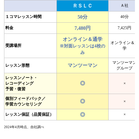
ＲＳＬＣ
Ａ社
１コマレッスン時間
50分
40分
料金
7,480円
7,425円
オンライン＆通学
オンライン＆通
受講場所
※対面レッスンは4校の
学
み
マンツーマン
マンツーマン
レッスン形態
グループ
レッスンノート・
◎
レコーディング
×
予習・復習
個別フィードバック／
◎
×
学習カウンセリング
レッスン保証
（品質保証）
◎
×
2024年4月時点、自社調べ