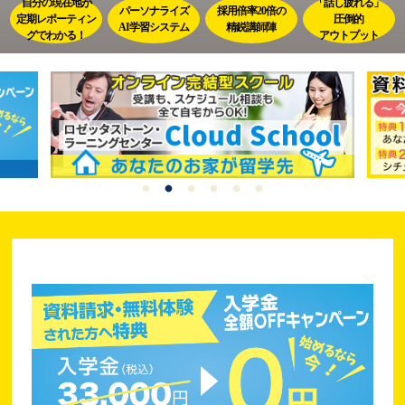
自分の現在地が
「話し疲れる」
パーソナライズ
採用倍率
20倍の
定期レポーティン
圧倒的
AI学習
システム
精鋭講師陣
グで
わかる！
アウトプット