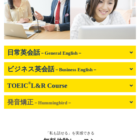
日常英会話
－General English－
ビジネス英会話
プライベートや海外旅行を充実させる
－Business English－
日常英会話／旅行英会話
®
TOEIC
L&R Course
英語初心者から安心して学べる
仕事／海外出張／プレゼン／交渉／ミーティン
レッスン料金サンプル
グ 他
発音矯正
￥256,960
就職・転職などに スコアを集中的に伸ばす
受講回数
－Hummingbird－
32回
通学期間目安
4ヶ月
資格対策（TOEIC
®
L&R）
レッスン料金サンプル
￥278,080
レッスン料金サンプル
受講回数
32回
通学期間目安
4ヶ月
レッスン料金サンプル
「私も話せる」を実感できる
￥353,320
受講回数
38回
通学期間目安
4ヶ月
￥271,040
受講回数
32回
通学期間目安
7ヶ月