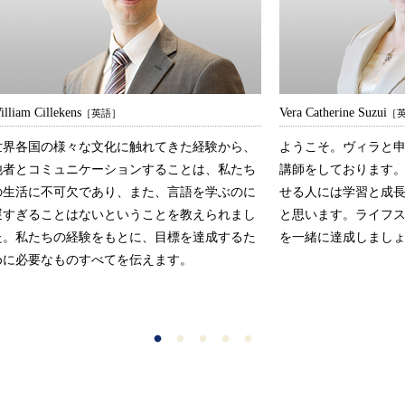
illiam Cillekens
Vera Catherine Suzui
［英語］
［
世界各国の様々な文化に触れてきた経験から、
ようこそ。ヴィラと申
他者とコミュニケーションすることは、私たち
講師をしております
の生活に不可欠であり、また、言語を学ぶのに
せる人には学習と成
遅すぎることはないということを教えられまし
と思います。ライフ
た。私たちの経験をもとに、目標を達成するた
を一緒に達成しまし
めに必要なものすべてを伝えます。