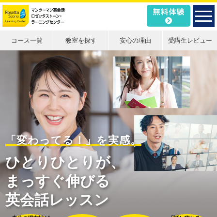
コース一覧
教室を探す
安心の理由
受講生レビュー
「変わってる！」を実感。
ひとりひとりが、
まっすぐ伸びる
英会話レッスン